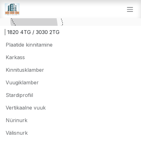
SKIP TO CONTENT
1820 4TG / 3030 2TG ​
Plaatide kinnitamine
Karkass
Kinnitusklamber
Vuugiklamber
Stardiprofiil
Vertikaalne vuuk
Nürinurk
Välisnurk