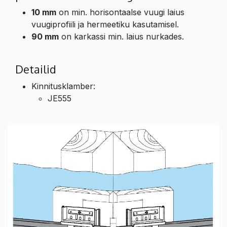
10 mm
on min. horisontaalse vuugi laius
vuugiprofiili ja hermeetiku kasutamisel.
90 mm
on karkassi min. laius nurkades.
Detailid
Kinnitusklamber:
JE555