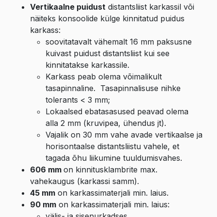
Vertikaalne puidust
distantsliist karkassil või
näiteks konsoolide külge kinnitatud puidus
karkass:
soovitatavalt vähemalt 16 mm paksusne
kuivast puidust distantsliist kui see
kinnitatakse karkassile.
Karkass peab olema võimalikult
tasapinnaline. Tasapinnalisuse nihke
tolerants < 3 mm;
Lokaalsed ebatasasused peavad olema
alla 2 mm (kruvipea, ühendus jt).
Vajalik on 30 mm vahe avade vertikaalse ja
horisontaalse distantsliistu vahele, et
tagada õhu liikumine tuuldumisvahes.
606 mm
on kinnitusklambrite max.
vahekaugus (karkassi samm).
45 mm
on karkassimaterjali min. laius.
90 mm
on karkassimaterjali min. laius:
välis- ja sisenurkadses