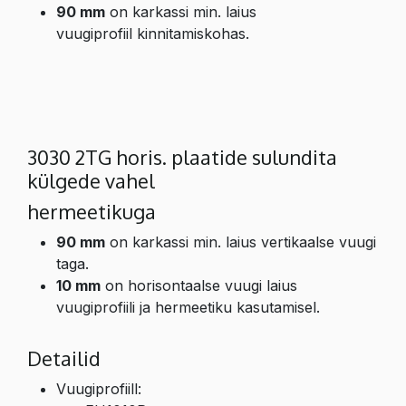
90 mm
on karkassi min. laius
vuugiprofiil kinnitamiskohas.
3030 2TG horis. plaatide sulundita
külgede vahel
hermeetikuga
90 mm
on karkassi min. laius vertikaalse vuugi
taga.
10 mm
on horisontaalse vuugi laius
vuugiprofiili ja hermeetiku kasutamisel.
Detailid
Vuugiprofiill: