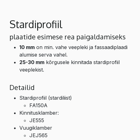
Stardiprofiil
plaatide esimese rea paigaldamiseks
10 mm
on min. vahe veepleki ja fassaadiplaadi
alumise serva vahel.
25-30 mm
kõrgusele kinnitada stardiprofiil
veeplekist.
Detailid
Stardiprofiil (stardiliist)
FA150A
Kinnitusklamber:
JE555
Vuugiklamber
JEJ565