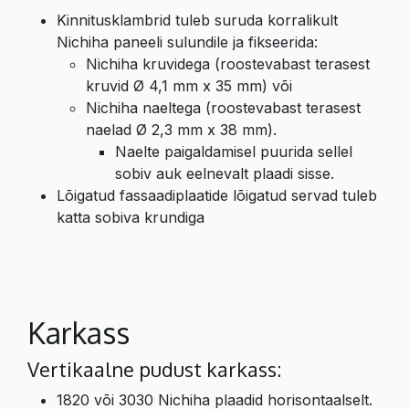
Kinnitusklambrid tuleb suruda korralikult
Nichiha paneeli sulundile ja fikseerida:
Nichiha kruvidega (roostevabast terasest
kruvid Ø 4,1 mm x 35 mm) või
Nichiha naeltega (roostevabast terasest
naelad Ø 2,3 mm x 38 mm).
Naelte paigaldamisel puurida sellel
sobiv auk eelnevalt plaadi sisse.
Lõigatud fassaadiplaatide lõigatud servad tuleb
katta sobiva krundiga
Karkass
Vertikaalne pudust karkass:
1820 või 3030 Nichiha plaadid horisontaalselt.